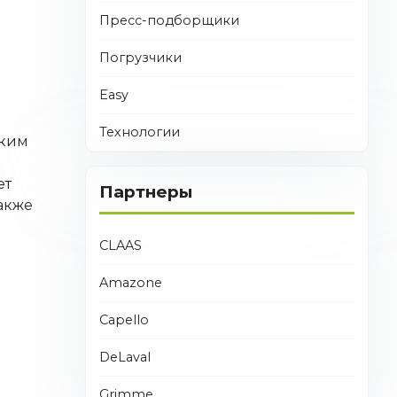
Пресс-подборщики
Погрузчики
Easy
Технологии
зким
ет
Партнеры
акже
CLAAS
Amazone
Capello
DeLaval
Grimme