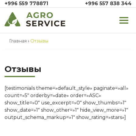
+996 559 778871
+996 557 838 344
Главная
›
Отзывы
Отзывы
[testimonials theme=»default_style» paginate=»all»
count=»5″ orderby=»date» order=»ASC»
show_title=»0″ use_excerpt=»0″ show_thumbs=»1″
show_date=»1″ show_other=»1″ hide_view_more=»1″
output_schema_markup=»1″ show_rating=»stars»]