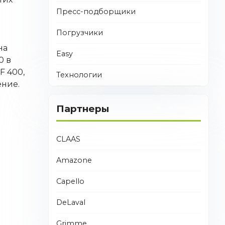
Пресс-подборщики
Погрузчики
на
Easy
0 в
F 400,
Технологии
ение.
и
Партнеры
CLAAS
Amazone
Capello
DeLaval
Grimme