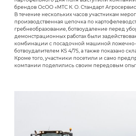
брендов ОсОО «МТС К. О. Стандарт Агросервис
В течение нескольких часов участникам меро
производственная цепочка по картофелеводств
гребнеобразование, ботвоудаление перед убор
демонстрационных работах были задействован
комбинации с посадочной машиной ложечно-эл
ботвоудалителем KS 4/75, а также показано с
Кроме того, участники посетили и само пред
компании поделились своим передовым опыто