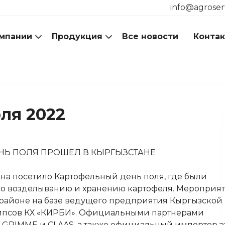
info@agroser
мпании
Продукция
Все новости
Конта
ля 2022
НЬ ПОЛЯ ПРОШЕЛ В КЫРГЫЗСТАНЕ
ана посетило Картофельный день поля, где были
о возделыванию и хранению картофеля. Мероприя
 районе на базе ведущего предприятия Кыргызской
чипсов КХ «КИРБИ». Официальными партнерами
 GRIMME и CLAAS, а также официальный импортер э