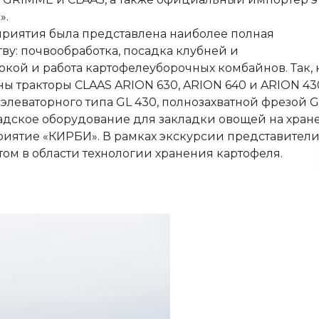
».
приятия была представлена наиболее полная
у: почвообработка, посадка клубней и
кой и работа картофелеуборочных комбайнов. Так, 
ы тракторы CLAAS ARION 630, ARION 640 и ARION 43
еваторного типа GL 430, полнозахватной фрезой G
кладское оборудование для закладки овощей на хран
приятие «КИРБИ». В рамках экскурсии представител
м в области технологии хранения картофеля.