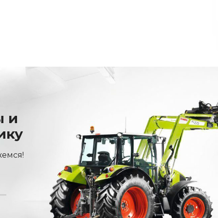
ы и
ику
жемся!