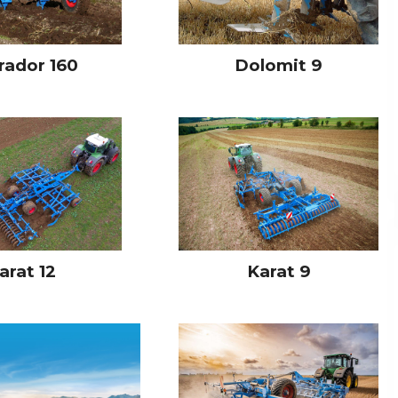
rador 160
Dolomit 9
arat 12
Karat 9