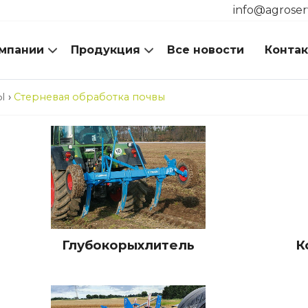
info@agroser
мпании
Продукция
Все новости
Конта
Ы
›
Стерневая обработка почвы
Глубокорыхлитель
К