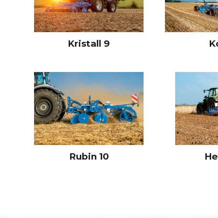
Kristall 9
K
Rubin 10
He