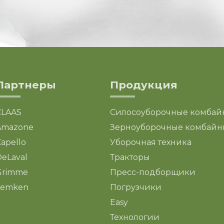
Партнеры
Продукция
CLAAS
Силосоуборочные комбай
Amazone
Зерноуборочные комбайн
apello
Уборочная техника
eLaval
Тракторы
Grimme
Пресс-подборщики
Lemken
Погрузчики
Easy
Технологии