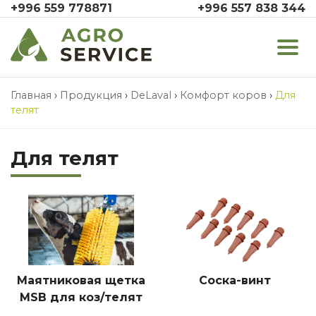
+996 559 778871
+996 557 838 344
Главная
›
Продукция
›
DeLaval
›
Комфорт коров
›
Для
телят
Для телят
Маятниковая щетка
Соска-винт
MSB для коз/телят