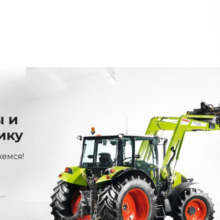
ы и
ику
жемся!