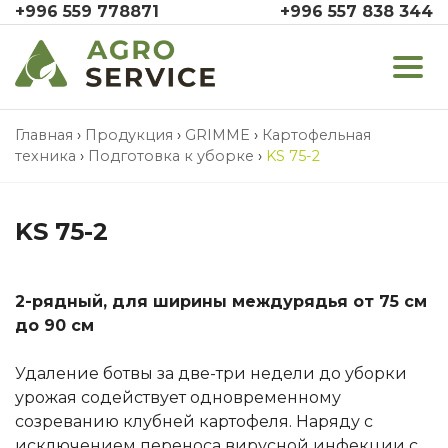
+996 559 778871
+996 557 838 344
Главная
›
Продукция
›
GRIMME
›
Картофельная
техника
›
Подготовка к уборке
›
KS 75-2
KS 75-2
2-рядный, для ширины междурядья от 75 см
до 90 см
Удаление ботвы за две-три недели до уборки
урожая содействует одновременному
созреванию клубней картофеля. Наряду с
исключением переноса вирусной инфекции с