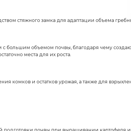
твом стяжного замка для адаптации объема гребня
 с большим объемом почвы, благодаря чему создаю
таточно места для их роста.
ния комков и остатков урожая, а также для взрыхле
й
ой подготовки почвы при выращивании картофеля и