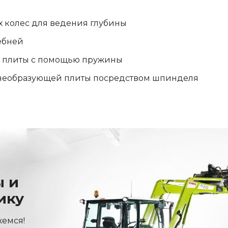
х колес для ведения глубины
ебней
й плиты с помощью пружины
бнеобразующей плиты посредством шпинделя
ы и
ику
жемся!