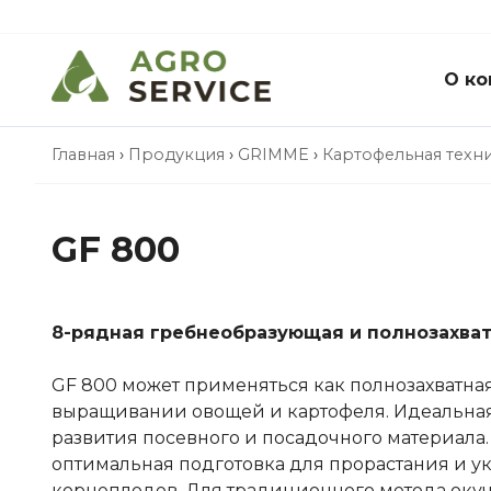
О ко
Главная
›
Продукция
›
GRIMME
›
Картофельная техн
GF 800
8-рядная гребнеобразующая и полнозахва
GF 800 может применяться как полнозахватна
выращивании овощей и картофеля. Идеальная
развития посевного и посадочного материала.
оптимальная подготовка для прорастания и у
корнеплодов. Для традиционного метода окуч