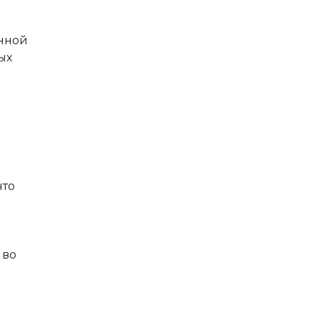
онной
ых
что
 во