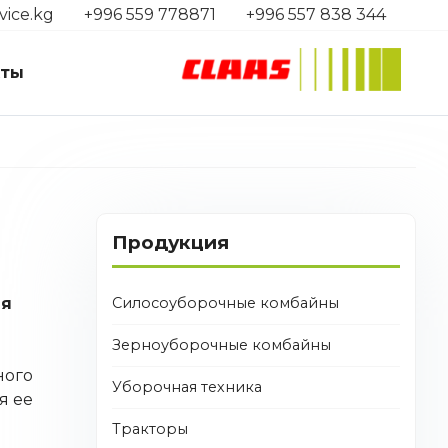
vice.kg
+996 559 778871
+996 557 838 344
кты
Продукция
Силосоуборочные комбайны
ля
Зерноуборочные комбайны
ного
Уборочная техника
я ее
Тракторы