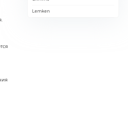
Lemken
.
тся
ния