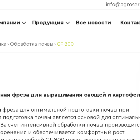
info@agroser
мпании
Продукция
Все новости
Конта
ика
›
Обработка почвы
›
GF 800
тная фреза для выращивания овощей и картофе
я фреза для оптимальной подготовки почвы при
 подготовка почвы является основой для оптималь
 За счет интенсивной обработки почвы производитс
коренения и обеспечивается комфортный рост
ивания гребней GF 800 может использоваться как