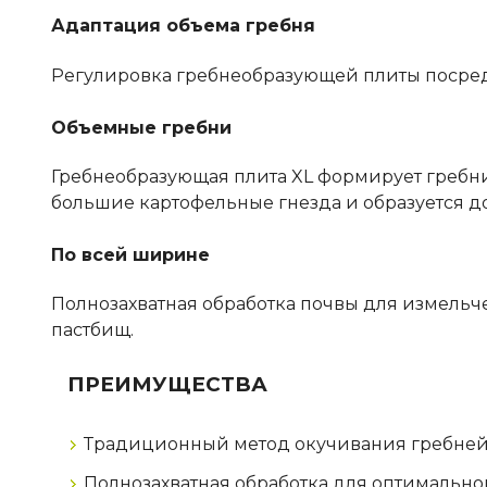
Адаптация объема гребня
Регулировка гребнеобразующей плиты посредс
Объемные гребни
Гребнеобразующая плита XL формирует гребни
большие картофельные гнезда и образуется дос
По всей ширине
Полнозахватная обработка почвы для измельче
пастбищ.
ПРЕИМУЩЕСТВА
Традиционный метод окучивания гребне
Полнозахватная обработка для оптимальн