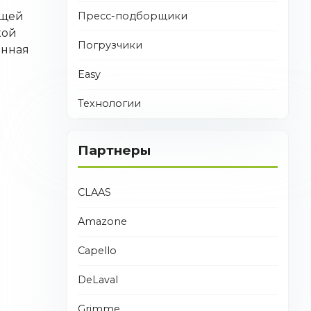
Пресс-подборщики
ющей
кой
Погрузчики
анная
й
Easy
Технологии
Партнеры
CLAAS
Amazone
Capello
DeLaval
Grimme