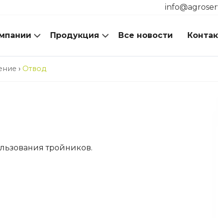
info@agroser
мпании
Продукция
Все новости
Конта
ение
›
Отвод
ользования тройников.