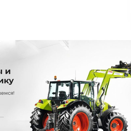
ы и
ику
жемся!