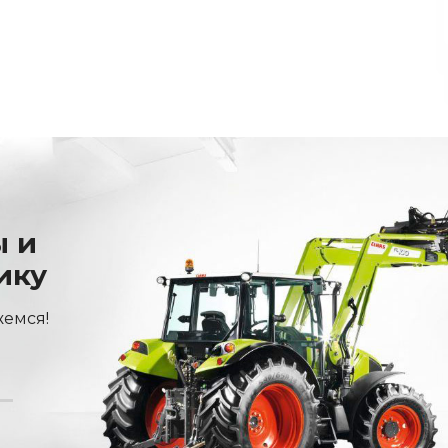
ы и
ику
жемся!