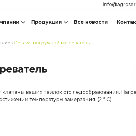
info@agroser
мпании
Продукция
Все новости
Конта
ение
›
DeLaval погружной нагреватель
греватель
 клапаны ваших паилок ото ледообразования. Нагр
остижении температуры замерзания. (2 ° С)