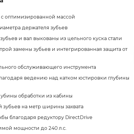
а
и с оптимизированной массой
диаметра держателя зубьев
зубьев и вал выкованы из цельного куска стали
ыстрой замены зубьев и интегрированная защита от
льного обслуживающего инструмента
благодаря ведению над катком юстировки глубины
лубины обработки из кабины
 зубьев на метр ширины захвата
бы благодаря редуктору DirectDrive
имой мощности до 240 л.с.