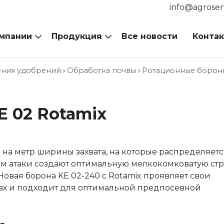
info@agroser
мпании
Продукция
Все новости
Конта
ения удобрений
›
Обработка почвы
›
Ротационные борон
E 02 Rotamix
 на метр ширины захвата, на которые распределяетс
ом атаки создают оптимальную мелкокомковатую стр
овая борона KE 02-240 с Rotamix проявляет свои
вах и подходит для оптимальной предпосевной