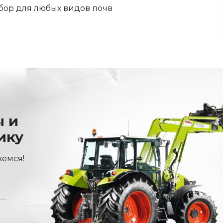
бор для любых видов почв
ы и
ику
жемся!